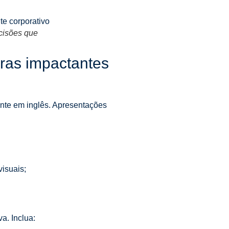
cisões que
ras impactantes
ente em inglês. Apresentações
visuais;
a. Inclua: