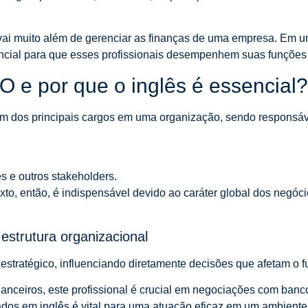
r vai muito além de gerenciar as finanças de uma empresa. Em 
encial para que esses profissionais desempenhem suas funçõe
O e por que o inglês é essencial?
 um dos principais cargos em uma organização, sendo responsáv
s e outros stakeholders.
xto, então, é indispensável devido ao caráter global dos negóci
estrutura organizacional
ratégico, influenciando diretamente decisões que afetam o f
nanceiros, este profissional é crucial em negociações com banco
os em inglês é vital para uma atuação eficaz em um ambiente 