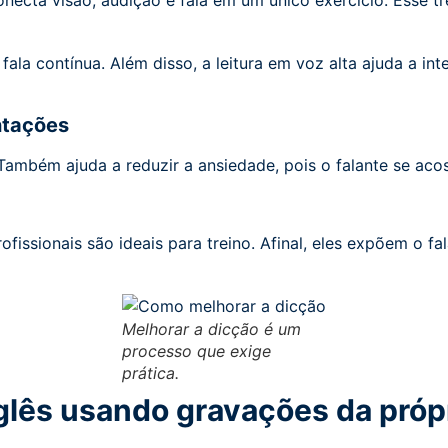
necta visão, audição e fala em um único exercício. Esse t
fala contínua. Além disso, a leitura em voz alta ajuda a in
entações
 Também ajuda a reduzir a ansiedade, pois o falante se aco
fissionais são ideais para treino. Afinal, eles expõem o fa
Melhorar a dicção é um
processo que exige
prática.
lês usando gravações da própr