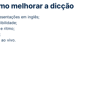
mo melhorar a dicção
esentações em inglês;
bilidade;
e ritmo;
;
ao vivo.