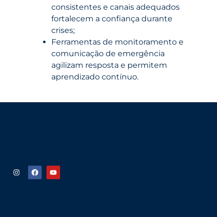
consistentes e canais adequados
fortalecem a confiança durante
crises;
Ferramentas de monitoramento e
comunicação de emergência
agilizam resposta e permitem
aprendizado contínuo.
Links uteis
Quem somos
Política de privacidade
Siga nas redes sociais
Fale conosco
(31) 99901-6517
contato@cherrytop.com.br