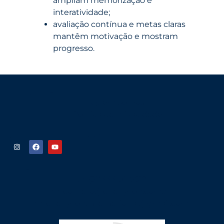
ampliam memorização e
interatividade;
avaliação contínua e metas claras
mantêm motivação e mostram
progresso.
Links uteis
Quem somos
Política de privacidade
Siga nas redes sociais
Fale conosco
(31) 99901-6517
contato@cherrytop.com.br
cherrytop.international@gmail.com