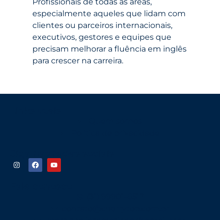
Profissionais de todas as áreas,
especialmente aqueles que lidam com
clientes ou parceiros internacionais,
executivos, gestores e equipes que
precisam melhorar a fluência em inglês
para crescer na carreira.
Links uteis
Quem somos
Política de privacidade
Siga nas redes sociais
Fale conosco
(31) 99901-6517
contato@cherrytop.com.br