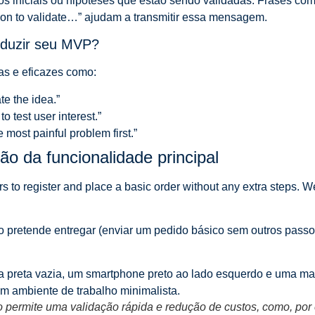
os iniciais ou hipóteses que estão sendo validadas. Frases co
on to validate…” ajudam a transmitir essa mensagem.
roduzir seu MVP?
tas e eficazes como:
te the idea.”
to test user interest.”
 most painful problem first.”
o da funcionalidade principal
to register and place a basic order without any extra steps. We w
 pretende entregar (enviar um pedido básico sem outros passos)
 permite uma validação rápida e redução de custos, como, por