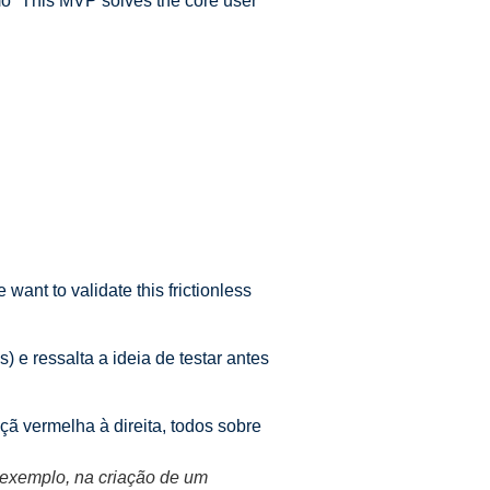
mo “This MVP solves the core user
ant to validate this frictionless
 e ressalta a ideia de testar antes
 exemplo, na criação de um