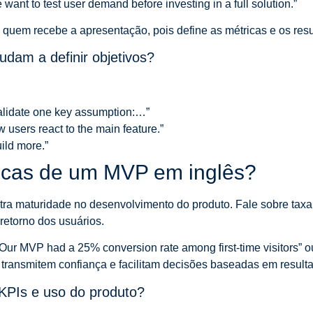
ant to test user demand before investing in a full solution.”
a quem recebe a apresentação, pois define as métricas e os res
judam a definir objetivos?
lidate one key assumption:…”
 users react to the main feature.”
ild more.”
ricas de um MVP em inglês?
tra maturidade no desenvolvimento do produto. Fale sobre tax
 retorno dos usuários.
Our MVP had a 25% conversion rate among first-time visitors” o
 transmitem confiança e facilitam decisões baseadas em result
 KPIs e uso do produto?