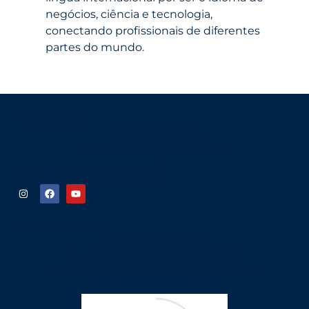
negócios, ciência e tecnologia,
conectando profissionais de diferentes
partes do mundo.
Links uteis
Quem somos
Política de privacidade
Siga nas redes sociais
Fale conosco
(31) 99901-6517
contato@cherrytop.com.br
cherrytop.international@gmail.com