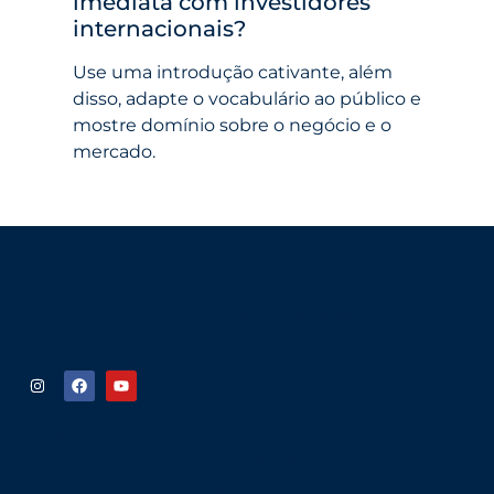
imediata com investidores
internacionais?
Use uma introdução cativante, além
disso, adapte o vocabulário ao público e
mostre domínio sobre o negócio e o
mercado.
Links uteis
Quem somos
Política de privacidade
Siga nas redes sociais
Fale conosco
(31) 99901-6517
contato@cherrytop.com.br